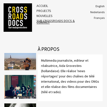
ACCUEIL
English
PROJECTS
Nederlands
NOUVELLES
Français
SUR CROSSROADS DOCS &
CONTACT
À PROPOS
Multimedia journaliste, editeur et
réalisatrice, Aida Grovestins
(hollandaise). Elle réalise 'news
réportages' pour des chaînes de télé
international, des videos pour des ONGs
et elle réalise des films documentaires
(télé et radio).